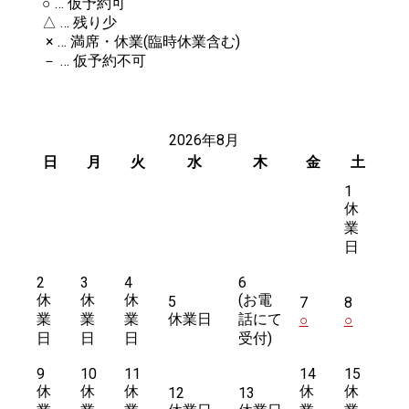
○ … 仮予約可
△ … 残り少
× … 満席・休業(臨時休業含む)
－ … 仮予約不可
2026年8月
日
月
火
水
木
金
土
1
休
業
日
2
3
4
6
休
休
休
5
7
8
業
業
業
休業日
○
○
日
日
日
9
10
11
14
15
休
休
休
休
休
12
13