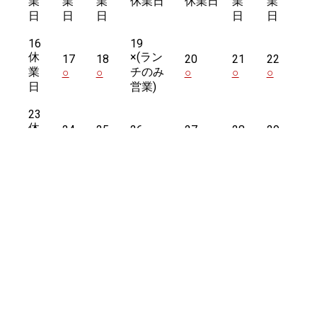
業
業
業
休業日
休業日
業
業
日
日
日
日
日
16
19
休
×
(ラン
17
18
20
21
22
業
チのみ
○
○
○
○
○
日
営業)
23
休
24
25
26
27
28
29
業
○
○
○
○
○
○
日
30
休
31
業
○
日
2026年7月
2026年9月
ホーム