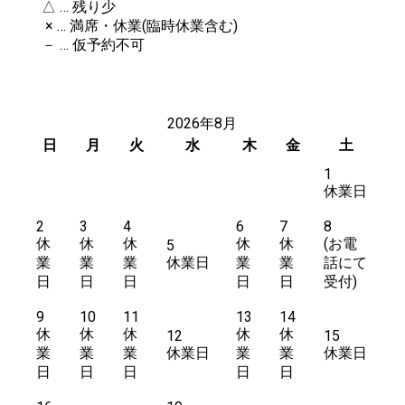
△ … 残り少
× … 満席・休業(臨時休業含む)
－ … 仮予約不可
2026年8月
日
月
火
水
木
金
土
1
休業日
2
3
4
6
7
8
休
休
休
休
休
5
業
業
業
休業日
業
業
日
日
日
日
日
9
10
11
13
14
休
休
休
休
休
12
15
業
業
業
休業日
業
業
休業日
日
日
日
日
日