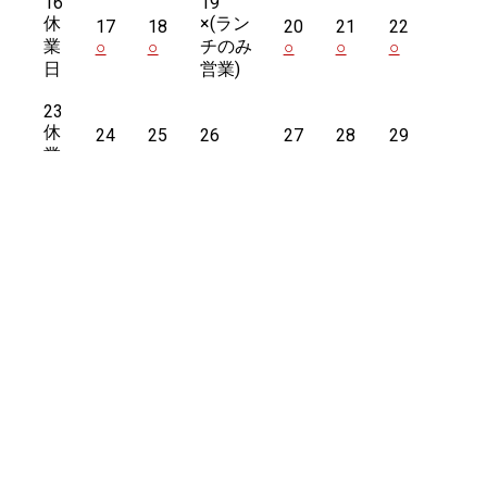
16
19
休
×
(ラン
17
18
20
21
22
業
チのみ
○
○
○
○
○
日
営業)
23
休
24
25
26
27
28
29
業
○
○
○
○
○
○
日
30
休
31
業
○
日
2026年7月
2026年9月
ホーム
店舗紹介
メニュー
アクセス