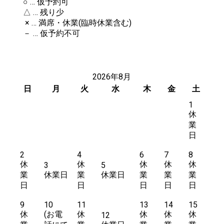
○ … 仮予約可
△ … 残り少
× … 満席・休業(臨時休業含む)
－ … 仮予約不可
2026年8月
日
月
火
水
木
金
土
1
休
業
日
2
4
6
7
8
休
休
休
休
休
3
5
業
休業日
業
休業日
業
業
業
日
日
日
日
日
9
10
11
13
14
15
休
休
休
休
休
12