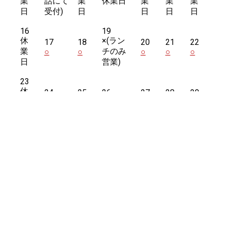
業
業
休業日
業
業
業
日
日
日
日
日
16
19
休
×
(ラン
17
18
20
21
22
業
チのみ
○
○
○
○
○
日
営業)
23
休
24
25
26
27
28
29
業
○
○
○
○
○
○
日
30
休
31
業
○
日
2026年7月
2026年9月
ホーム